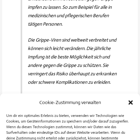
impfen zu lassen. So zum Beispiel für alle in
medizinischen und pflegerischen Berufen
tätigen Personen.
Die Grippe-Viren sind weltweit verbreitet und
können sich leicht verändern. Die jährliche
Impfung ist die beste Möglichkeit sich und
andere gegen die Grippe zu schützen. Sie
verringert das Risiko überhaupt zu erkranken
oder schwere Komplikationen zu erleiden.
(Quelle:
www.impfen-info.de
)
Cookie-Zustimmung verwalten
Um dir ein optimales Erlebnis zu bieten, verwenden wir Technologien wie
Cookies, um Geräteinformationen zu speichern und/oder darauf zuzugreifen.
Mehr Informationen zum Thema erhalten Sie in der Praxis und auf
Wenn du diesen Technologien zustimmst, können wir Daten wie das
Surfverhalten oder eindeutige IDs auf dieser Website verarbeiten. Wenn du
der Informationsseite der Bundeszentrale für gesundheitliche
deine Zustimmung nicht erteilst oder zurückziehst, können bestimmte