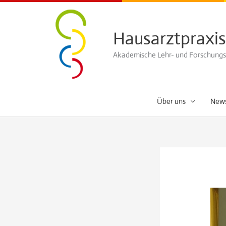
Zum
Inhalt
Hausarztpraxis
springen
Akademische Lehr- und Forschungspr
Über uns
New