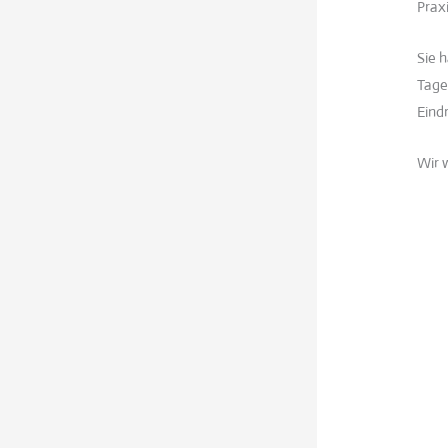
Prax
Sie 
Tage
Eind
Wir w