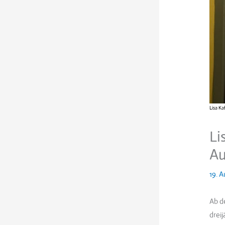
Lisa Ka
Li
Au
19. 
Ab d
drei