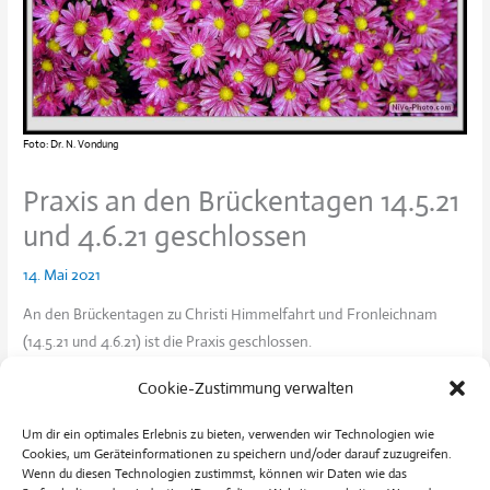
Foto: Dr. N. Vondung
Praxis an den Brückentagen 14.5.21
und 4.6.21 geschlossen
14. Mai 2021
An den Brückentagen zu Christi Himmelfahrt und Fronleichnam
(14.5.21 und 4.6.21) ist die Praxis geschlossen.
Cookie-Zustimmung verwalten
Es werden lediglich Corona-Impfungen nach Voranmeldung
durchgeführt.
Um dir ein optimales Erlebnis zu bieten, verwenden wir Technologien wie
Cookies, um Geräteinformationen zu speichern und/oder darauf zuzugreifen.
Während des verlängerten Wochenendes ist durchgängig der
Wenn du diesen Technologien zustimmst, können wir Daten wie das