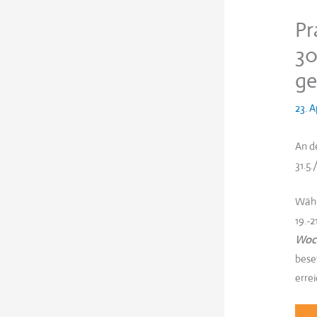
Pr
30
ge
23. A
An d
31.5.
Währ
19.-2
Woc
bese
erre