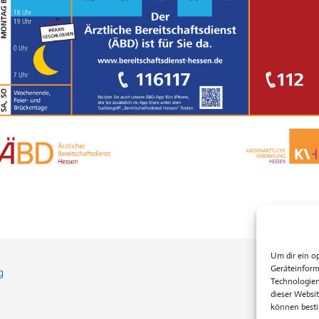
Um dir ein o
Geräteinform
g
Technologien
dieser Websit
können besti