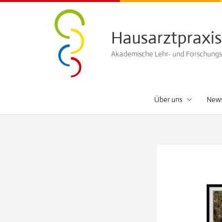
Zum
Inhalt
Hausarztpraxis
springen
Akademische Lehr- und Forschungspr
Über uns
New