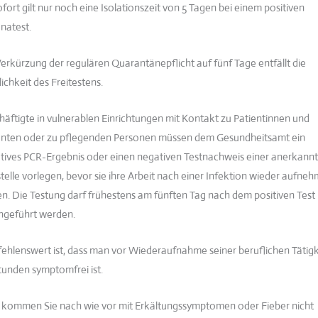
fort gilt nur noch eine Isolationszeit von 5 Tagen bei einem positiven
natest.
Verkürzung der regulären Quarantänepflicht auf fünf Tage entfällt die
ichkeit des Freitestens.
häftigte in vulnerablen Einrichtungen mit Kontakt zu Patientinnen und
enten oder zu pflegenden Personen müssen dem Gesundheitsamt ein
tives PCR-Ergebnis oder einen negativen Testnachweis einer anerkann
stelle vorlegen, bevor sie ihre Arbeit nach einer Infektion wieder aufne
en. Die Testung darf frühestens am fünften Tag nach dem positiven Test
hgeführt werden.
ehlenswert ist, dass man vor Wiederaufnahme seiner beruflichen Tätigk
tunden symptomfrei ist.
e kommen Sie nach wie vor mit Erkältungssymptomen oder Fieber nicht