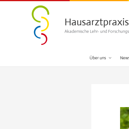
Zum
Inhalt
Hausarztpraxis
springen
Akademische Lehr- und Forschungspr
Über uns
New