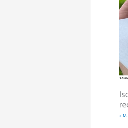
"Corona
Is
re
2. M