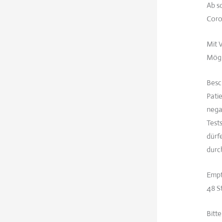
Ab so
Coro
Mit 
Mögl
Besc
Pati
nega
Test
dürf
durc
Empf
48 S
Bitt