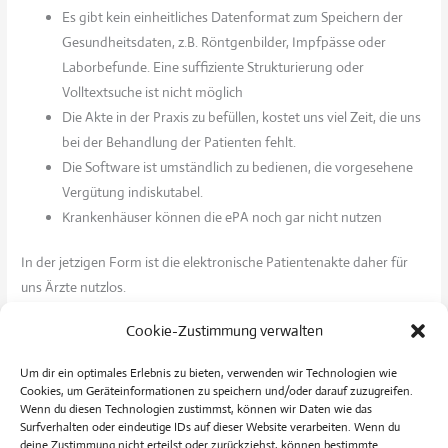
Es gibt kein einheitliches Datenformat zum Speichern der
Gesundheitsdaten, z.B. Röntgenbilder, Impfpässe oder
Laborbefunde. Eine suffiziente Strukturierung oder
Volltextsuche ist nicht möglich
Die Akte in der Praxis zu befüllen, kostet uns viel Zeit, die uns
bei der Behandlung der Patienten fehlt.
Die Software ist umständlich zu bedienen, die vorgesehene
Vergütung indiskutabel.
Krankenhäuser können die ePA noch gar nicht nutzen
In der jetzigen Form ist die elektronische Patientenakte daher für
uns Ärzte nutzlos.
Cookie-Zustimmung verwalten
Pflichtgemäß ist unsere Praxis technisch für die ePA gerüstet, wir
werden aber erst nach Umsetzung diverser Nachbesserungen in die
Um dir ein optimales Erlebnis zu bieten, verwenden wir Technologien wie
Nutzung einsteigen.
Cookies, um Geräteinformationen zu speichern und/oder darauf zuzugreifen.
Wenn du diesen Technologien zustimmst, können wir Daten wie das
Surfverhalten oder eindeutige IDs auf dieser Website verarbeiten. Wenn du
Ausführlichere Informationen zur Kritik der Hausärzte an der ePA
deine Zustimmung nicht erteilst oder zurückziehst, können bestimmte